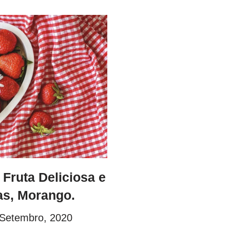
k
m
ar
e
bl
e
dI
r
n
ruta Deliciosa e
as, Morango.
 Setembro, 2020