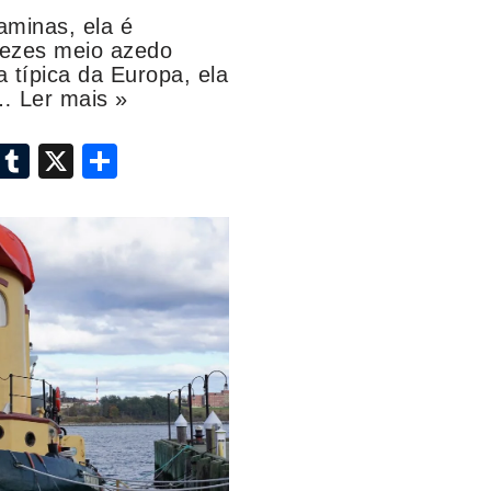
aminas, ela é
vezes meio azedo
 típica da Europa, ela
.…
Ler mais »
i
T
X
S
n
u
h
k
m
ar
e
bl
e
dI
r
n