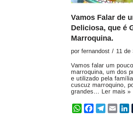
Vamos Falar de 
Deliciosa, que é
Marroquina.
por
fernandost
11 de
Vamos falar um pouco 
marroquina, um dos p
e utilizado pela famíl
cuscuz marroquino, p
grandes…
Ler mais »
W
F
T
E
L
h
a
el
m
at
c
e
ai