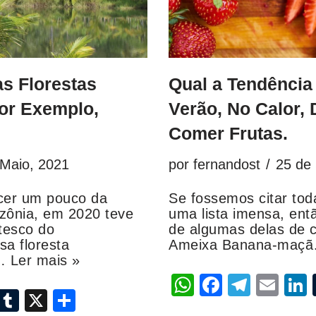
s Florestas
Qual a Tendência
or Exemplo,
Verão, No Calor
Comer Frutas.
 Maio, 2021
por
fernandost
25 de
cer um pouco da
Se fossemos citar toda
zônia, em 2020 teve
uma lista imensa, en
tesco do
de algumas delas d
a floresta
Ameixa Banana-maç
s…
Ler mais »
W
F
T
E
L
i
T
X
S
h
a
el
m