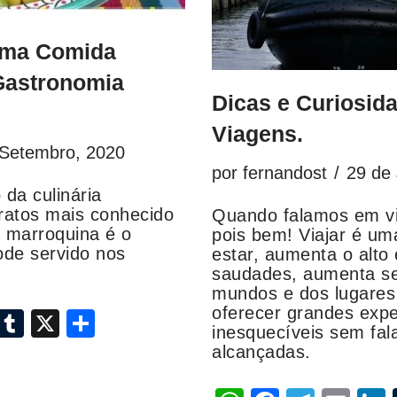
uma Comida
 Gastronomia
Dicas e Curiosid
Viagens.
 Setembro, 2020
por
fernandost
29 de 
da culinária
ratos mais conhecido
Quando falamos em vi
ia marroquina é o
pois bem! Viajar é u
ode servido nos
estar, aumenta o alto 
saudades, aumenta s
mundos e dos lugares v
oferecer grandes expe
i
T
X
S
inesquecíveis sem fal
n
u
h
alcançadas.
k
m
ar