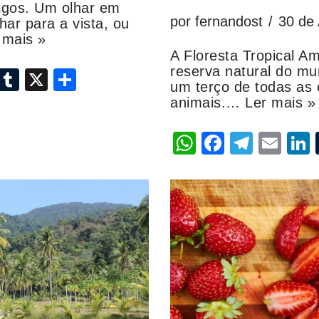
igos. Um olhar em
por
fernandost
30 de
har para a vista, ou
 mais »
A Floresta Tropical A
reserva natural do mu
i
T
X
S
um terço de todas as 
n
u
h
animais.…
Ler mais »
k
m
ar
W
F
T
E
L
e
bl
e
h
a
el
m
dI
r
at
c
e
ai
n
s
e
gr
l
A
b
a
p
o
m
p
o
k