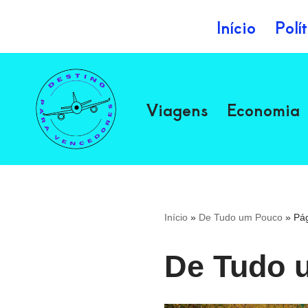
Início
Polí
Avançar
para
o
Viagens
Economia
conteúdo
Início
»
De Tudo um Pouco
»
Pág
De Tudo 