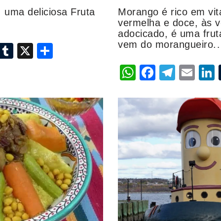
 uma deliciosa Fruta
Morango é rico em vit
vermelha e doce, às 
adocicado, é uma fruta
vem do morangueiro
i
T
X
S
n
u
h
W
F
T
E
L
k
m
ar
h
a
el
m
e
bl
e
at
c
e
ai
dI
r
s
e
gr
l
n
A
b
a
p
o
m
p
o
k