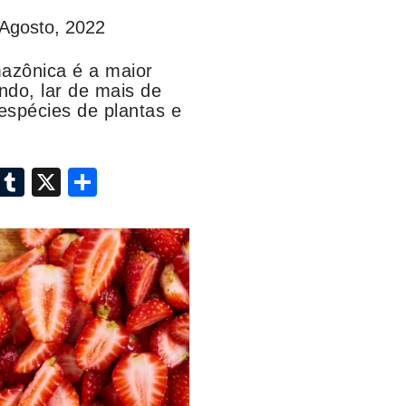
 Agosto, 2022
mazônica é a maior
ndo, lar de mais de
espécies de plantas e
i
T
X
S
n
u
h
k
m
ar
e
bl
e
dI
r
n