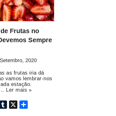
 de Frutas no
, Devemos Sempre
 Setembro, 2020
s as frutas iria dá
tão vamos lembrar-nos
e cada estação.
ã…
Ler mais »
i
T
X
S
n
u
h