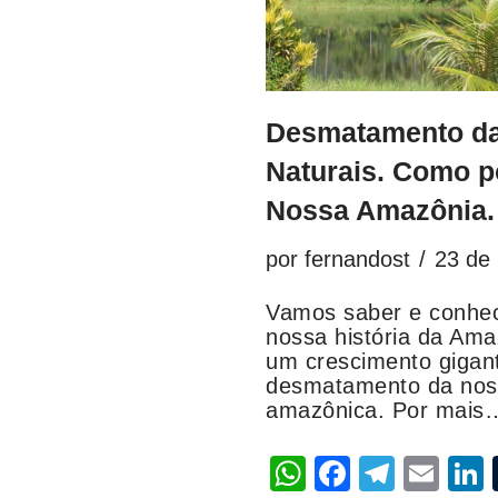
Desmatamento da
Naturais. Como p
Nossa Amazônia.
por
fernandost
23 de
Vamos saber e conhe
nossa história da Ama
um crescimento gigan
desmatamento da noss
amazônica. Por mai
W
F
T
E
L