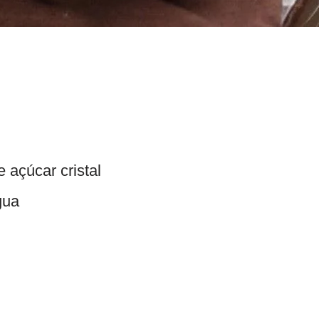
e açúcar cristal
gua