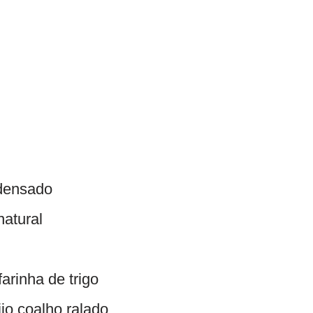
ndensado
natural
farinha de trigo
jo coalho ralado