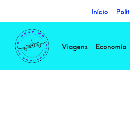
Início
Polí
Avançar
para
o
Viagens
Economia
conteúdo