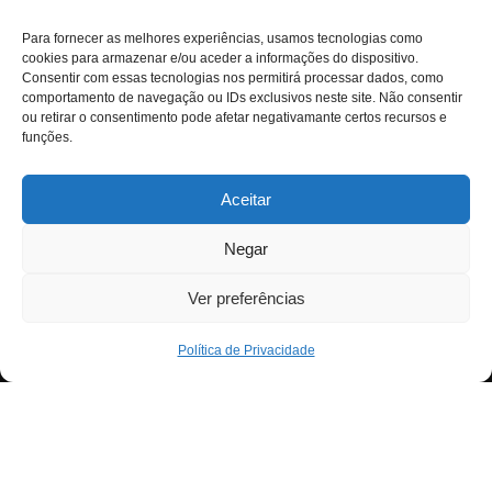
Para fornecer as melhores experiências, usamos tecnologias como
cookies para armazenar e/ou aceder a informações do dispositivo.
Consentir com essas tecnologias nos permitirá processar dados, como
comportamento de navegação ou IDs exclusivos neste site. Não consentir
ou retirar o consentimento pode afetar negativamante certos recursos e
funções.
Aceitar
Negar
Ver preferências
Política de Privacidade
Neve
| Criado com
WordPress
Para fornecer as melhores experiências, usamos
Exit mobile version
tecnologias como cookies para armazenar e/ou aceder a
informações do dispositivo. Consentir com essas