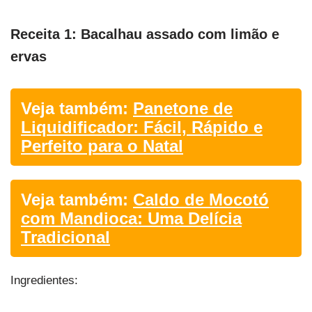
Receita 1: Bacalhau assado com limão e
ervas
Veja também:
Panetone de
Liquidificador: Fácil, Rápido e
Perfeito para o Natal
Veja também:
Caldo de Mocotó
com Mandioca: Uma Delícia
Tradicional
Ingredientes: