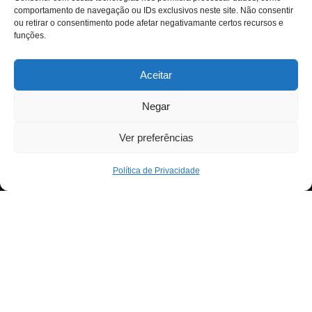
comportamento de navegação ou IDs exclusivos neste site. Não consentir
ou retirar o consentimento pode afetar negativamante certos recursos e
funções.
Aceitar
Negar
Ver preferências
Política de Privacidade
Neve
| Criado com
WordPress
Para fornecer as melhores experiências, usamos
Exit mobile version
tecnologias como cookies para armazenar e/ou aceder a
informações do dispositivo. Consentir com essas
tecnologias nos permitirá processar dados, como
comportamento de navegação ou IDs exclusivos neste
site. Não consentir ou retirar o consentimento pode afetar