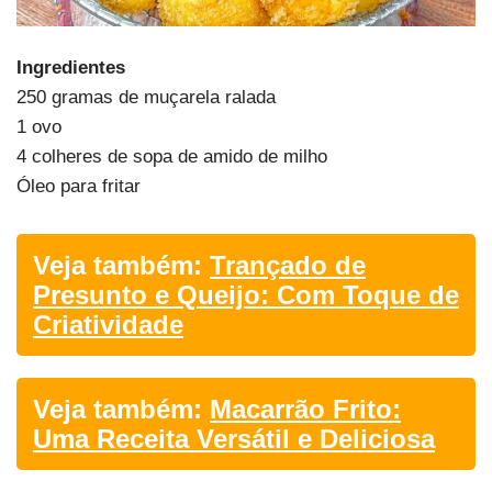
Ingredientes
250 gramas de muçarela ralada
1 ovo
4 colheres de sopa de amido de milho
Óleo para fritar
Veja também:
Trançado de
Presunto e Queijo: Com Toque de
Criatividade
Veja também:
Macarrão Frito:
Uma Receita Versátil e Deliciosa