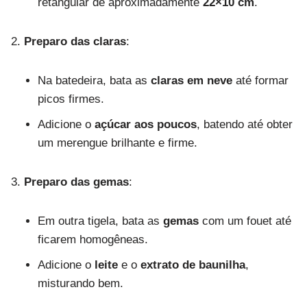
retangular de aproximadamente
22×10 cm
.
Preparo das claras
:
Na batedeira, bata as
claras em neve
até formar
picos firmes.
Adicione o
açúcar aos poucos
, batendo até obter
um merengue brilhante e firme.
Preparo das gemas
:
Em outra tigela, bata as
gemas
com um fouet até
ficarem homogêneas.
Adicione o
leite
e o
extrato de baunilha
,
misturando bem.