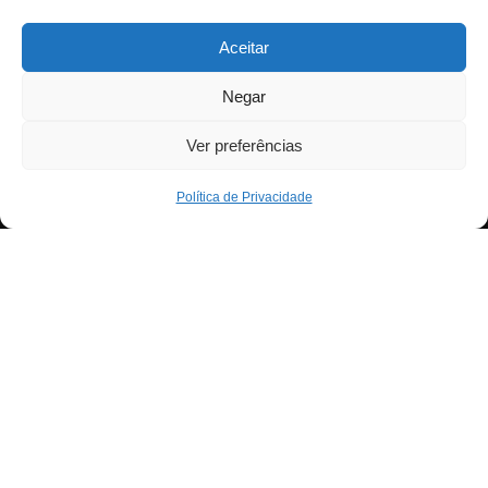
Aceitar
Negar
Ver preferências
Política de Privacidade
Neve
| Criado com
WordPress
Para fornecer as melhores experiências, usamos
Exit mobile version
tecnologias como cookies para armazenar e/ou aceder a
informações do dispositivo. Consentir com essas
tecnologias nos permitirá processar dados, como
comportamento de navegação ou IDs exclusivos neste
site. Não consentir ou retirar o consentimento pode afetar
negativamante certos recursos e funções.
Aceitar
Negar