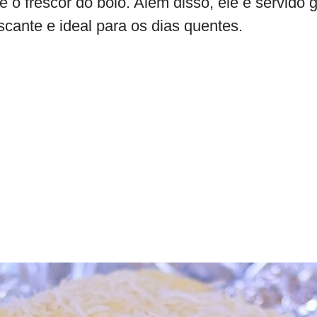
 o frescor do bolo. Além disso, ele é servido g
cante e ideal para os dias quentes.