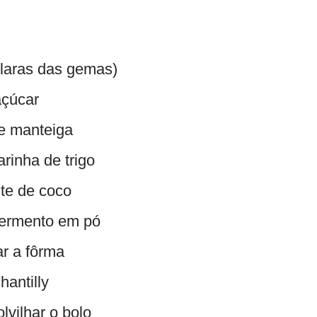
claras das gemas)
açúcar
de manteiga
arinha de trigo
ite de coco
 fermento em pó
ar a fôrma
hantilly
lvilhar o bolo