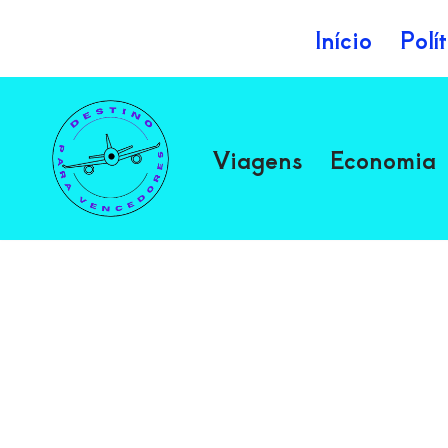
Início
Polí
Avançar
para
o
Viagens
Economia
conteúdo