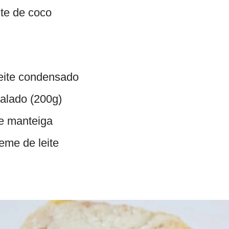
ite de coco
leite condensado
ralado (200g)
de manteiga
reme de leite
: