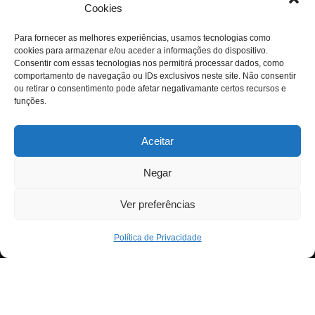
Cookies
Para fornecer as melhores experiências, usamos tecnologias como
cookies para armazenar e/ou aceder a informações do dispositivo.
Consentir com essas tecnologias nos permitirá processar dados, como
comportamento de navegação ou IDs exclusivos neste site. Não consentir
ou retirar o consentimento pode afetar negativamante certos recursos e
funções.
Aceitar
Negar
Ver preferências
Política de Privacidade
Neve
| Criado com
WordPress
Para fornecer as melhores experiências, usamos
Exit mobile version
tecnologias como cookies para armazenar e/ou aceder a
informações do dispositivo. Consentir com essas