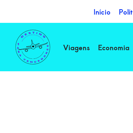
Início
Polí
Avançar
para
o
Viagens
Economia
conteúdo