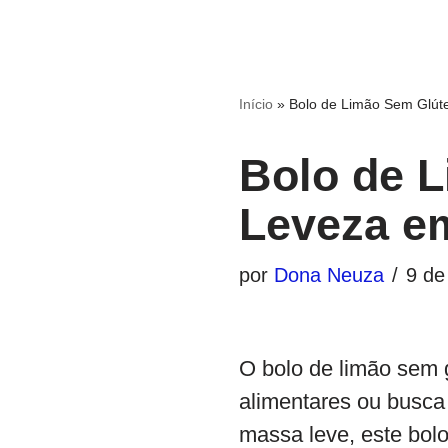
Início
»
Bolo de Limão Sem Glút
Bolo de L
Leveza e
por
Dona Neuza
9 de
O bolo de limão sem g
alimentares ou busc
massa leve, este bol