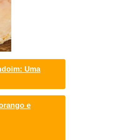
ndoim: Uma
orango e