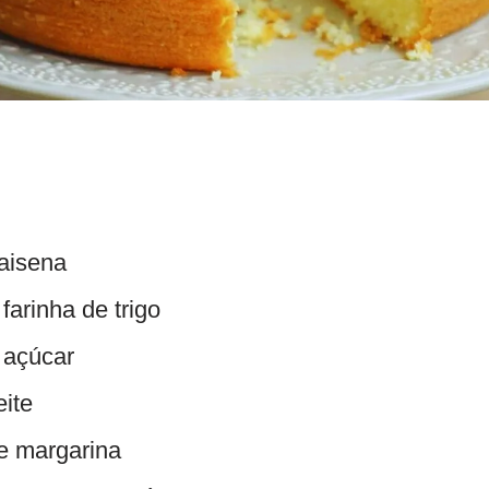
maisena
farinha de trigo
 açúcar
eite
de margarina