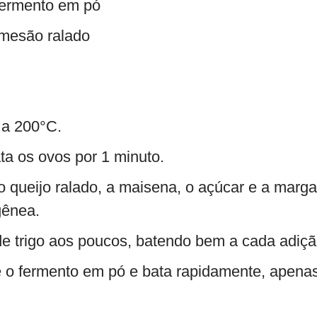
 fermento em pó
rmesão ralado
 a 200°C.
ata os ovos por 1 minuto.
 o queijo ralado, a maisena, o açúcar e a marga
gênea.
de trigo aos poucos, batendo bem a cada adiçã
e o fermento em pó e bata rapidamente, apenas