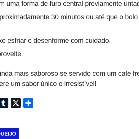
 uma forma de furo central previamente untad
aproximadamente 30 minutos ou até que o bolo
ixe esfriar e desenforme com cuidado.
roveite!
ainda mais saboroso se servido com um café fr
re um sabor único e irresistível!
i
T
X
S
n
u
h
k
m
ar
e
bl
e
QUEIJO