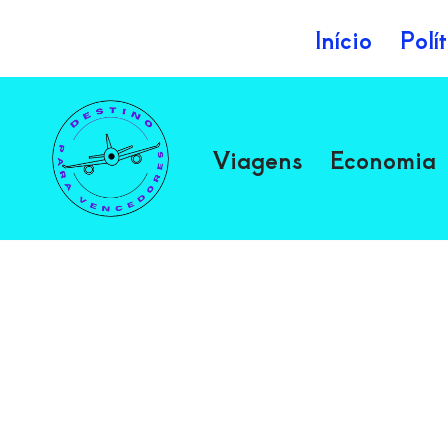
Início
Polí
Avançar
para
o
Viagens
Economia
conteúdo