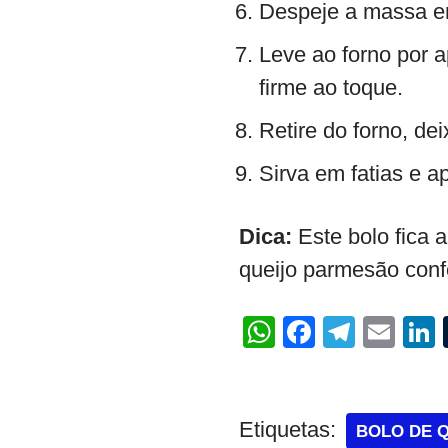
Despeje a massa em
Leve ao forno por 
firme ao toque.
Retire do forno, de
Sirva em fatias e ap
Dica:
Este bolo fica 
queijo parmesão confe
W
F
T
E
L
h
a
el
m
at
c
e
ail
s
e
gr
Etiquetas:
BOLO DE 