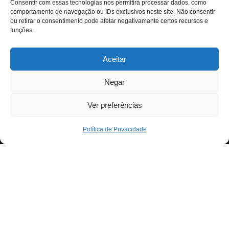
Consentir com essas tecnologias nos permitirá processar dados, como
comportamento de navegação ou IDs exclusivos neste site. Não consentir
ou retirar o consentimento pode afetar negativamante certos recursos e
funções.
Aceitar
Negar
Ver preferências
Política de Privacidade
Neve
| Criado com
WordPress
Para fornecer as melhores experiências, usamos
Exit mobile version
tecnologias como cookies para armazenar e/ou aceder a
informações do dispositivo. Consentir com essas
tecnologias nos permitirá processar dados, como
comportamento de navegação ou IDs exclusivos neste
site. Não consentir ou retirar o consentimento pode afetar