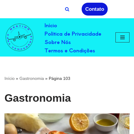
Contato
Avançar
Início
para
Política de Privacidade
o
conteúdo
Sobre Nós
Termos e Condições
Início
»
Gastronomia
»
Página 103
Gastronomia