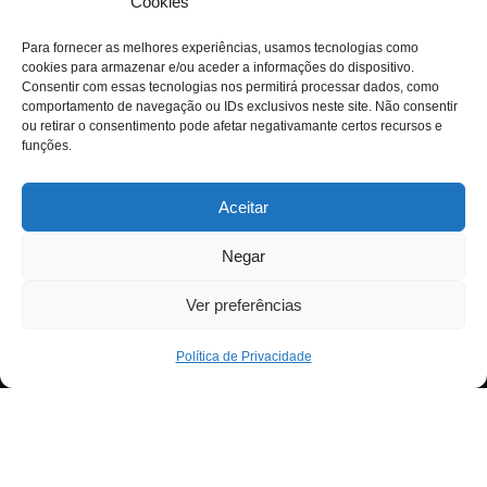
Cookies
Para fornecer as melhores experiências, usamos tecnologias como
cookies para armazenar e/ou aceder a informações do dispositivo.
Consentir com essas tecnologias nos permitirá processar dados, como
comportamento de navegação ou IDs exclusivos neste site. Não consentir
ou retirar o consentimento pode afetar negativamante certos recursos e
funções.
Aceitar
Negar
Ver preferências
Política de Privacidade
Neve
| Criado com
WordPress
Para fornecer as melhores experiências, usamos
Exit mobile version
tecnologias como cookies para armazenar e/ou aceder a
informações do dispositivo. Consentir com essas