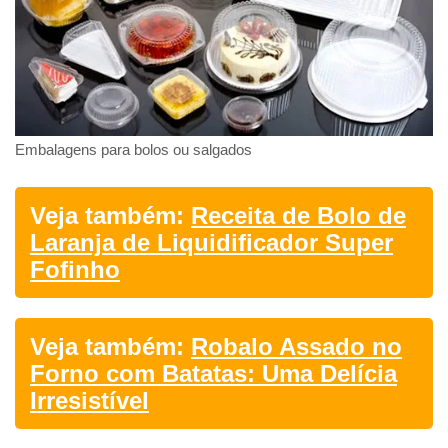
Embalagens para bolos ou salgados
Veja também:
Receita de Bolo de
Laranja de Liquidificador Super
Fofinho
Veja também:
Robalo Assado no
Forno com Batatas: Uma Delícia
Irresistível