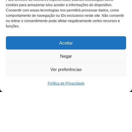
cookies para armazenar e/ou aceder a informações do dispositivo.
Consentir com essas tecnologias nos permitirá processar dados, como
comportamento de navegação ou IDs exclusivos neste site. Não consentir
ou retirar o consentimento pode afetar negativamante certos recursos e
funções.
Aceitar
Negar
Ver preferências
Política de Privacidade
Neve
| Criado com
WordPress
Para fornecer as melhores experiências, usamos
Exit mobile version
tecnologias como cookies para armazenar e/ou aceder a
informações do dispositivo. Consentir com essas
tecnologias nos permitirá processar dados, como
comportamento de navegação ou IDs exclusivos neste