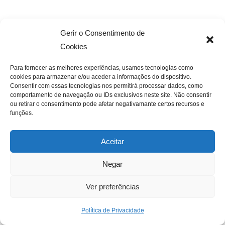
Rápido,
Pode ser lotado
Gerir o Consentimento de
Metrô
eficiente, evita
em horários de
Cookies
trânsito
pico
Para fornecer as melhores experiências, usamos tecnologias como
cookies para armazenar e/ou aceder a informações do dispositivo.
Mais barato
Consentir com essas tecnologias nos permitirá processar dados, como
Pode ser mais
comportamento de navegação ou IDs exclusivos neste site. Não consentir
que o metrô,
ou retirar o consentimento pode afetar negativamante certos recursos e
Ônibus
lento devido ao
cobre mais
funções.
trânsito
áreas
Aceitar
Confortável,
Negar
conecta
Frequência pode
Ver preferências
Trem
diferentes
ser menor
cidades e
Política de Privacidade
regiões