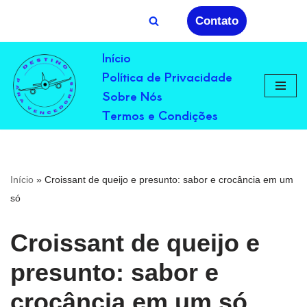
Contato
Avançar
Início
para
Política de Privacidade
o
conteúdo
Sobre Nós
Termos e Condições
Início
»
Croissant de queijo e presunto: sabor e crocância em um
só
Croissant de queijo e
presunto: sabor e
crocância em um só