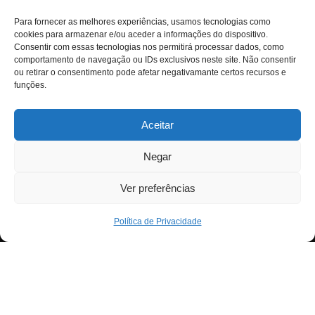
Para fornecer as melhores experiências, usamos tecnologias como
cookies para armazenar e/ou aceder a informações do dispositivo.
Consentir com essas tecnologias nos permitirá processar dados, como
comportamento de navegação ou IDs exclusivos neste site. Não consentir
ou retirar o consentimento pode afetar negativamante certos recursos e
funções.
Aceitar
Negar
Ver preferências
Política de Privacidade
Neve
| Criado com
WordPress
Para fornecer as melhores experiências, usamos
Exit mobile version
tecnologias como cookies para armazenar e/ou aceder a
informações do dispositivo. Consentir com essas
tecnologias nos permitirá processar dados, como