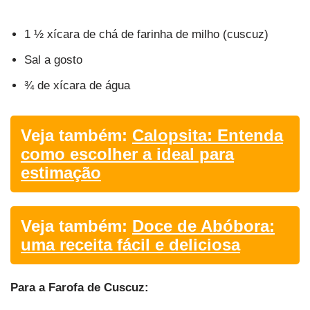
1 ½ xícara de chá de farinha de milho (cuscuz)
Sal a gosto
¾ de xícara de água
Veja também:
Calopsita: Entenda
como escolher a ideal para
estimação
Veja também:
Doce de Abóbora:
uma receita fácil e deliciosa
Para a Farofa de Cuscuz: