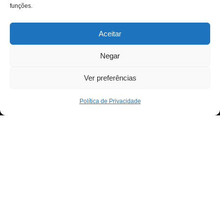
funções.
Aceitar
Negar
Ver preferências
Política de Privacidade
Neve
| Criado com
WordPress
Para fornecer as melhores experiências, usamos
Exit mobile version
tecnologias como cookies para armazenar e/ou aceder a
informações do dispositivo. Consentir com essas
tecnologias nos permitirá processar dados, como
comportamento de navegação ou IDs exclusivos neste
site. Não consentir ou retirar o consentimento pode afetar
negativamante certos recursos e funções.