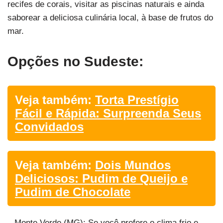
recifes de corais, visitar as piscinas naturais e ainda
saborear a deliciosa culinária local, à base de frutos do
mar.
Opções no Sudeste:
Veja também:
Torta Prestígio
Fácil e Rápida: Surpreenda Seus
Convidados
Veja também:
Dois Mundos
Deliciosos: Pudim de Queijo e
Pudim de Chocolate
– Monte Verde (MG): Se você prefere o clima frio e