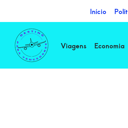
Início
Polí
Avançar
para
o
Viagens
Economia
conteúdo