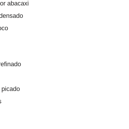
bor abacaxi
ondensado
oco
refinado
 picado
s