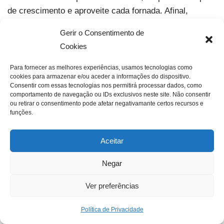
de crescimento e aproveite cada fornada. Afinal,
poucas coisas são tão gostosas quanto o cheiro de pão
Gerir o Consentimento de
caseiro saindo do forno.
Cookies
Para fornecer as melhores experiências, usamos tecnologias como
cookies para armazenar e/ou aceder a informações do dispositivo.
Consentir com essas tecnologias nos permitirá processar dados, como
comportamento de navegação ou IDs exclusivos neste site. Não consentir
ou retirar o consentimento pode afetar negativamante certos recursos e
funções.
Deixe um comentário
Aceitar
O seu endereço de email não será publicado.
Campos obrigatórios marcados com
*
Negar
Ver preferências
Nome
*
Política de Privacidade