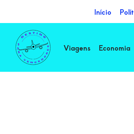
Início
Polí
Avançar
para
o
Viagens
Economia
conteúdo