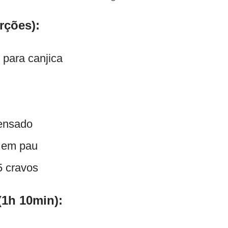
rções):
 para canjica
densado
 em pau
 cravos
(1h 10min):