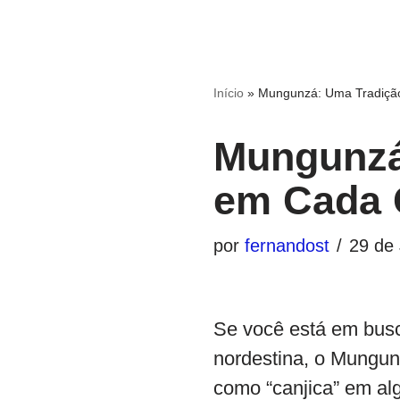
Início
»
Mungunzá: Uma Tradiçã
Mungunzá
em Cada 
por
fernandost
29 de
Se você está em busca
nordestina, o Mungunz
como “canjica” em alg