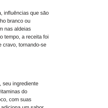
, influências que são
lho branco ou
m nas aldeias
o tempo, a receita foi
e cravo, tornando-se
, seu ingrediente
vitaminas do
coco, com suas
e adiciona um sabor