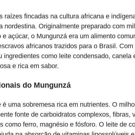
aízes fincadas na cultura africana e indígena
ia nordestina. Originalmente preparado com mi
co e açúcar, o Mungunzá era um alimento comu
escravos africanos trazidos para o Brasil. Com 
u ingredientes como leite condensado, canela 
sa e rica em sabor.
cionais do Mungunzá
e é uma sobremesa rica em nutrientes. O milho
lente fonte de carboidratos complexos, fibras, 
s como ferro, magnésio e fósforo. O leite de 
ajuda na absorção de vitaminas lipossolúveis 