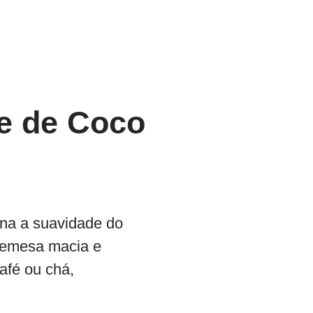
te de Coco
ina a suavidade do
bremesa macia e
afé ou chá,