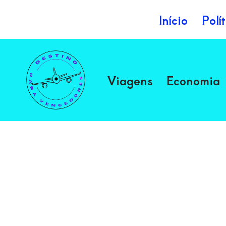
Início
Polí
Avançar
para
o
Viagens
Economia
conteúdo