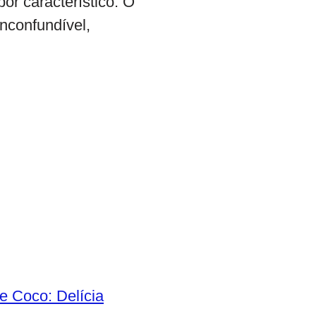
or característico. O
nconfundível,
e Coco: Delícia