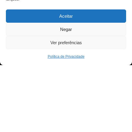
Aceitar
Negar
Ver preferências
Política de Privacidade
Neve
| Criado com
WordPress
Para fornecer as melhores experiências, usamos
Exit mobile version
tecnologias como cookies para armazenar e/ou aceder a
informações do dispositivo. Consentir com essas
tecnologias nos permitirá processar dados, como
comportamento de navegação ou IDs exclusivos neste
site. Não consentir ou retirar o consentimento pode afetar
negativamante certos recursos e funções.
Aceitar
Negar