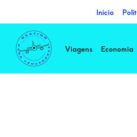
Início
Polí
Avançar
para
o
Viagens
Economia
conteúdo