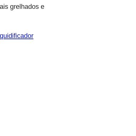
is grelhados e
uidificador