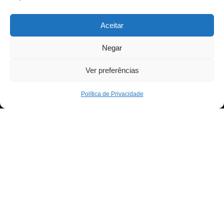
Aceitar
Negar
Ver preferências
Política de Privacidade
Neve
| Criado com
WordPress
Para fornecer as melhores experiências, usamos
Exit mobile version
tecnologias como cookies para armazenar e/ou aceder a
informações do dispositivo. Consentir com essas
tecnologias nos permitirá processar dados, como
comportamento de navegação ou IDs exclusivos neste
site. Não consentir ou retirar o consentimento pode afetar
negativamante certos recursos e funções.
Aceitar
Negar