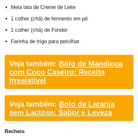
Meia lata de Creme de Leite
1 colher (chá) de fermento em pó
1 colher (chá) de Fondor
Farinha de trigo para polvilhar
Veja também:
Bolo de Mandioca
com Coco Caseiro: Receita
Irresistível
Veja também:
Bolo de Laranja
sem Lactose: Sabor e Leveza
Recheio