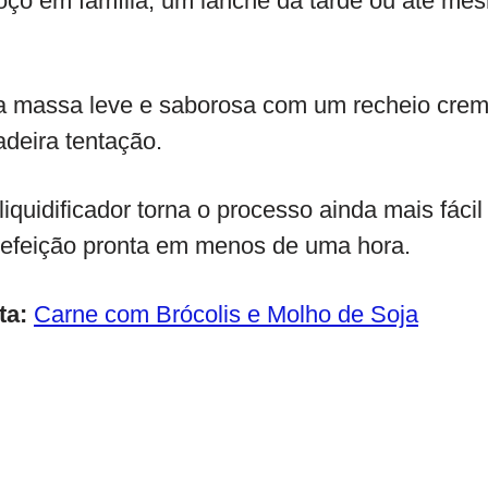
oço em família, um lanche da tarde ou até me
 massa leve e saborosa com um recheio cremo
deira tentação.
iquidificador torna o processo ainda mais fácil
refeição pronta em menos de uma hora.
ta:
Carne com Brócolis e Molho de Soja