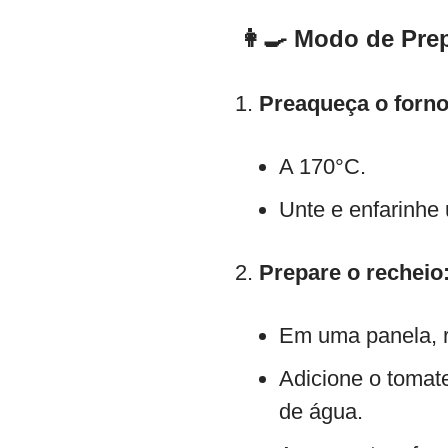
👩‍🍳 Modo de Pre
Preaqueça o forno
A 170°C.
Unte e enfarinhe
Prepare o recheio
Em uma panela, r
Adicione o tomate
de água.