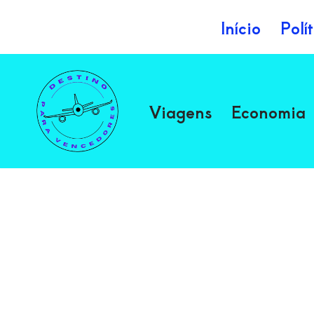
Início
Polí
Avançar
para
o
Viagens
Economia
conteúdo