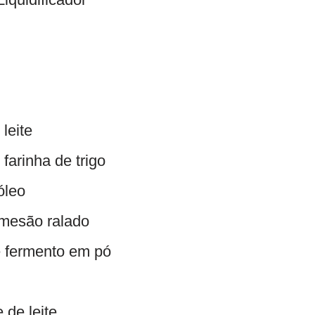
leite
farinha de trigo
óleo
rmesão ralado
e fermento em pó
 de leite