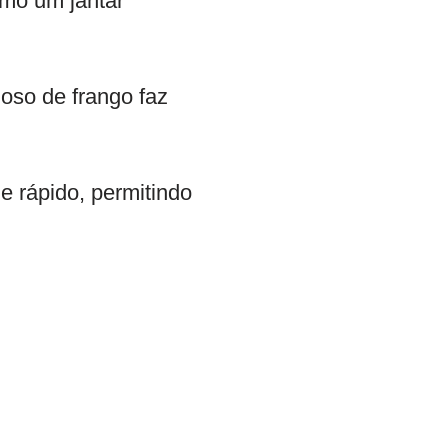
smo um jantar
so de frango faz
 e rápido, permitindo