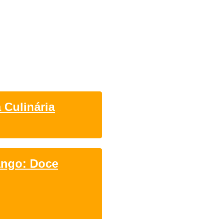
 Culinária
ango: Doce