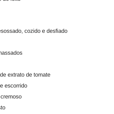
esossado, cozido e desfiado
amassados
de extrato de tomate
de escorrido
o cremoso
sto