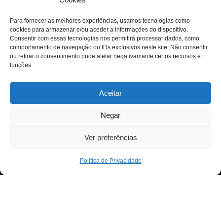
Para fornecer as melhores experiências, usamos tecnologias como
cookies para armazenar e/ou aceder a informações do dispositivo.
Consentir com essas tecnologias nos permitirá processar dados, como
comportamento de navegação ou IDs exclusivos neste site. Não consentir
ou retirar o consentimento pode afetar negativamante certos recursos e
funções.
Aceitar
Negar
Ver preferências
Política de Privacidade
Neve
| Criado com
WordPress
Para fornecer as melhores experiências, usamos
Exit mobile version
tecnologias como cookies para armazenar e/ou aceder a
informações do dispositivo. Consentir com essas