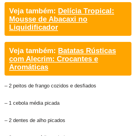
Veja também:
Delícia Tropical:
Mousse de Abacaxi no
Liquidificador
Veja também:
Batatas Rústicas
com Alecrim: Crocantes e
Aromáticas
– 2 peitos de frango cozidos e desfiados
– 1 cebola média picada
– 2 dentes de alho picados