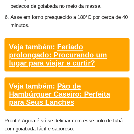
pedaços de goiabada no meio da massa.
Asse em forno preaquecido a 180°C por cerca de 40
minutos.
Veja também:
Feriado
prolongado: Procurando um
lugar para viajar e curtir?
Veja também:
Pão de
Hambúrguer Caseiro: Perfeita
para Seus Lanches
Pronto! Agora é só se deliciar com esse bolo de fubá
com goiabada fácil e saboroso.