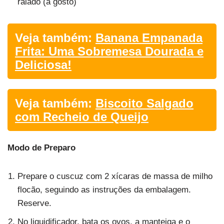
ralado (a gosto)
Veja também:
Banana Empanada
Frita: Uma Sobremesa Dourada e
Deliciosa!
Veja também:
Biscoito Salgado
com Recheio de Queijo
Modo de Preparo
Prepare o cuscuz com 2 xícaras de massa de milho
flocão, seguindo as instruções da embalagem.
Reserve.
No liquidificador, bata os ovos, a manteiga e o