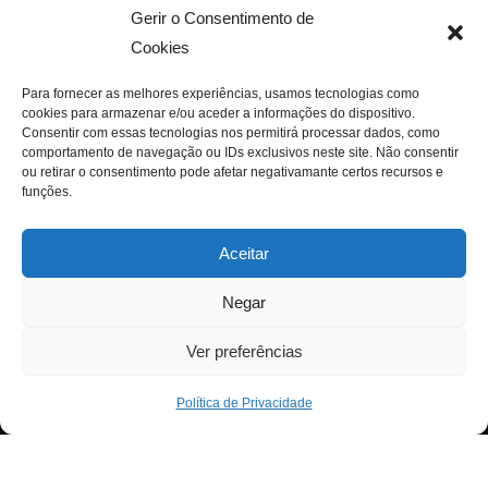
Gerir o Consentimento de
Cookies
Para fornecer as melhores experiências, usamos tecnologias como
cookies para armazenar e/ou aceder a informações do dispositivo.
Consentir com essas tecnologias nos permitirá processar dados, como
comportamento de navegação ou IDs exclusivos neste site. Não consentir
ou retirar o consentimento pode afetar negativamante certos recursos e
funções.
Aceitar
Negar
Ver preferências
Política de Privacidade
Neve
| Criado com
WordPress
Para fornecer as melhores experiências, usamos
Exit mobile version
tecnologias como cookies para armazenar e/ou aceder a