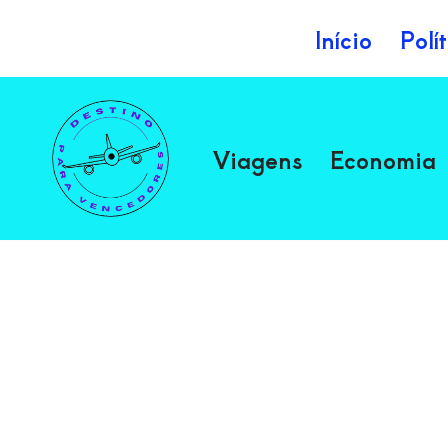
Início
Polí
Avançar
para
o
Viagens
Economia
conteúdo