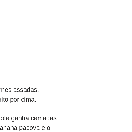
rnes assadas,
ito por cima.
farofa ganha camadas
banana pacovã e o