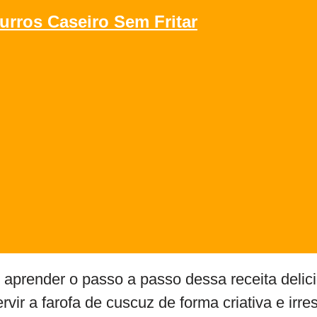
urros Caseiro Sem Fritar
i aprender o passo a passo dessa receita delic
rvir a farofa de cuscuz de forma criativa e irre