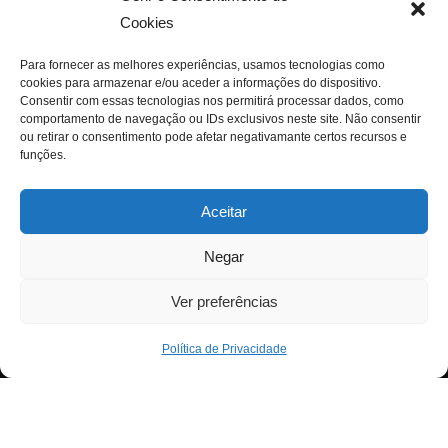
Cookies
Para fornecer as melhores experiências, usamos tecnologias como
cookies para armazenar e/ou aceder a informações do dispositivo.
Consentir com essas tecnologias nos permitirá processar dados, como
comportamento de navegação ou IDs exclusivos neste site. Não consentir
ou retirar o consentimento pode afetar negativamante certos recursos e
funções.
Aceitar
Negar
Ver preferências
Política de Privacidade
Neve
| Criado com
WordPress
Para fornecer as melhores experiências, usamos
Exit mobile version
tecnologias como cookies para armazenar e/ou aceder a