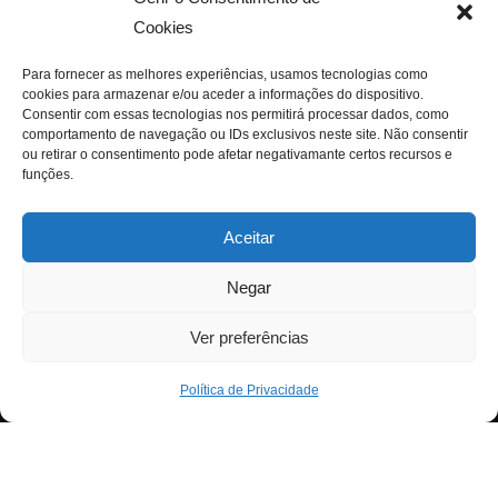
Cookies
Para fornecer as melhores experiências, usamos tecnologias como
cookies para armazenar e/ou aceder a informações do dispositivo.
Consentir com essas tecnologias nos permitirá processar dados, como
comportamento de navegação ou IDs exclusivos neste site. Não consentir
ou retirar o consentimento pode afetar negativamante certos recursos e
funções.
Aceitar
Negar
Ver preferências
Política de Privacidade
Neve
| Criado com
WordPress
Para fornecer as melhores experiências, usamos
Exit mobile version
tecnologias como cookies para armazenar e/ou aceder a